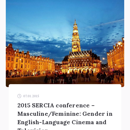
et
la
Recherche
du
CInéma
Anglophone
07.01.2015
2015 SERCIA conference –
Masculine/Feminine: Gender in
English-Language Cinema and